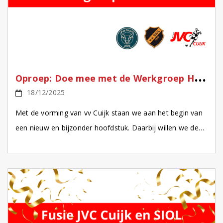
O
proep: Doe mee met de Werkgroep Historie van vv Cuijk!
18/12/2025
Met de vorming van vv Cuijk staan we aan het begin van
een nieuw en bijzonder hoofdstuk. Daarbij willen we de
rijke historie van SIOL […]