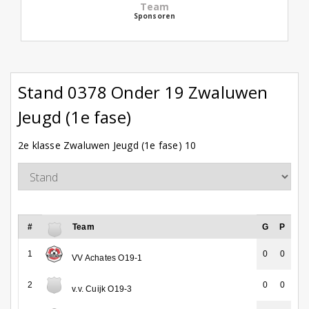
Team
Sponsoren
Stand 0378 Onder 19 Zwaluwen
Jeugd (1e fase)
2e klasse Zwaluwen Jeugd (1e fase) 10
#
Team
G
P
1
0
0
VV Achates O19-1
2
0
0
v.v. Cuijk O19-3