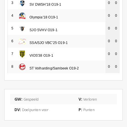
3
0
0
SV DWSH'18 O19-1
4
0
0
Olympia'18 O19-1
5
0
0
SJO SVHV O19-1
6
0
0
SSA/SJO VBC'25 O19-1
7
0
0
VIOS'38 O19-1
8
0
0
ST Volharding/Sambeek O19-2
GW:
V:
Gespeeld
Verloren
DV:
P:
Doelpunten voor
Punten