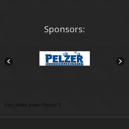
Sponsors:
[rev_slider alias="footer"]