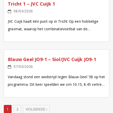
Tricht 1 – JVC Cuijk 1
08/03/2026
JVC Cuijk haalt één punt op in Tricht Op een hobbelige
grasmat, waarop het combinatievoetbal van de
Cuijkenaren vrijwel onmogelijk was, veroverde JVC Cuijk
een […]
Blauw Geel JO9-1 – Siol/JVC Cuijk JO9-1
07/03/2026
Vandaag stond een wedstrijd tegen Blauw Geel ‘38 op het
programma. Dit keer speelden we om 10.15, 8.45 vertrek
vanaf Siol, de ouders konden dus […]
1
2
VOLGENDE ›