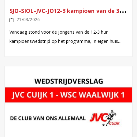
S
JO-SIOL-JVC-JO12-3 kampioen van de 3de fase!
21/03/2026
Vandaag stond voor de jongens van de 12-3 hun
kampioenswedstrijd op het programma, in eigen huis
tegen het onvoorspelbare FC De Rakt uit Uden. De […]