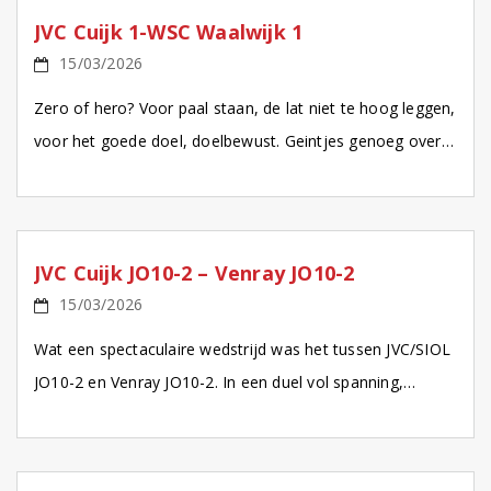
JVC Cuijk 1-WSC Waalwijk 1
15/03/2026
Zero of hero? Voor paal staan, de lat niet te hoog leggen,
voor het goede doel, doelbewust. Geintjes genoeg over
het keepersmetier. Op tv en de […]
JVC Cuijk JO10-2 – Venray JO10-2
15/03/2026
Wat een spectaculaire wedstrijd was het tussen JVC/SIOL
JO10-2 en Venray JO10-2. In een duel vol spanning,
doelpunten en strijdlust trok JVC/SIOL uiteindelijk in de
[…]