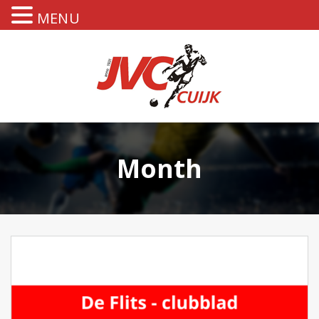
MENU
Month