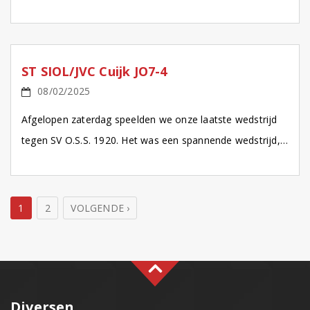
Heijden (JO9-1) is geselecteerd voor het PANNA!
Sterrenteam. […]
ST SIOL/JVC Cuijk JO7-4
08/02/2025
Afgelopen zaterdag speelden we onze laatste wedstrijd
tegen SV O.S.S. 1920. Het was een spannende wedstrijd,
waarin de eerste helft eindigde in een gelijke stand […]
1
2
VOLGENDE ›
Diversen