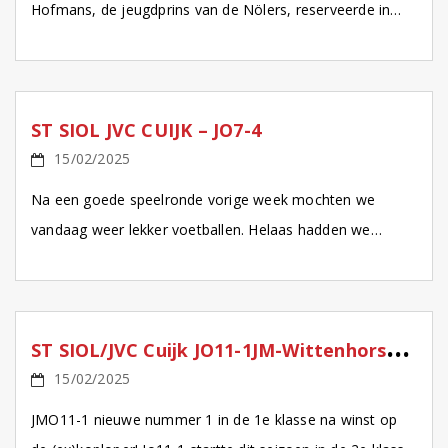
Hofmans, de jeugdprins van de Nölers, reserveerde in
zijn drukke agenda een gaatje om […]
ST SIOL JVC CUIJK – JO7-4
15/02/2025
Na een goede speelronde vorige week mochten we
vandaag weer lekker voetballen. Helaas hadden we
vooraf 2 afmeldingen, gelukkig was Simon bereid om met
ons […]
S
T SIOL/JVC Cuijk JO11-1JM-Wittenhorst JO11-2JM
15/02/2025
JMO11-1 nieuwe nummer 1 in de 1e klasse na winst op