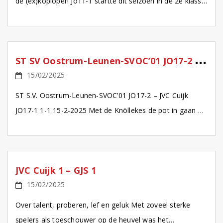
de (ex)koploper! Jo11-1 startte dit seizoen in de 2e klasse
en promoveerde met een […]
S
T SV Oostrum-Leunen-SVOC’01 JO17-2 – JVC Cuijk JO17-1
15/02/2025
ST S.V. Oostrum-Leunen-SVOC’01 JO17-2 – JVC Cuijk
JO17-1 1-1 15-2-2025 Met de Knöllekes de pot in gaan Bij
het binnenrijden van Leunen wordt meteen duidelijk […]
JVC Cuijk 1 – GJS 1
15/02/2025
Over talent, proberen, lef en geluk Met zoveel sterke
spelers als toeschouwer op de heuvel was het