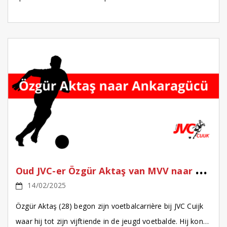
vertrouwde, maar ook veeleisende JVC-spel met een
verzorgde […]
O
ud JVC-er Özgür Aktaş van MVV naar de Turkse club Ankaragücü.
14/02/2025
Özgür Aktaş (28) begon zijn voetbalcarrière bij JVC Cuijk
waar hij tot zijn vijftiende in de jeugd voetbalde. Hij kon