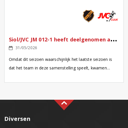
S
iol/JVC JM 012-1 heeft deelgenomen aan een internationaal toernooi in Bremen!
31/05/2026
Omdat dit seizoen waarschijnlijk het laatste seizoen is
dat het team in deze samenstelling speelt, kwamen
enkele ouders met het idee om deel te nemen […]
Diversen