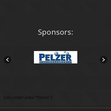
Sponsors:
[rev_slider alias="footer"]