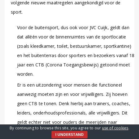
volgende nieuwe maatregelen aangekondigd voor de
sport.
Voor de buitensport, dus ook voor JVC Cuijk, geldt dan
dat alléén voor de binnenruimtes van de sportlocatie
(zoals kleedkamer, toilet, bestuurskamer, sportkantine)
en het buitenterras door sporters en bezoekers vanaf 18
jaar een CTB (Corona Toegangsbewijs) getoond moet
worden.
Er is een uitzondering voor mensen die functioneel
aanwezig moeten zijn en voor vrijwilligers. Zij hoeven
geen CTB te tonen. Denk hierbij aan trainers, coaches,
leiders, onderhoudsprofessionals, alle vrijwilligers. Dit
geldt echter niet voor ouders die meerijden naar
By continuing to browse this site, you agree to our
use of cookies
.
uitwedstrijden, zij moeten bij binnen locaties wel een
I UNDERSTAND