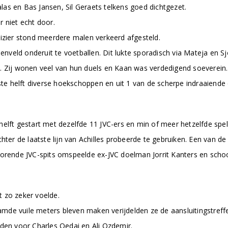
as en Bas Jansen, Sil Geraets telkens goed dichtgezet.
niet echt door.
vizier stond meerdere malen verkeerd afgesteld.
veld onderuit te voetballen. Dit lukte sporadisch via Mateja en S
. Zij wonen veel van hun duels en Kaan was verdedigend soeverein.
rste helft diverse hoekschoppen en uit 1 van de scherpe indraaiend
elft gestart met dezelfde 11 JVC-ers en min of meer hetzelfde spel
chter de laatste lijn van Achilles probeerde te gebruiken. Een van d
corende JVC-spits omspeelde ex-JVC doelman Jorrit Kanters en schoo
 zo zeker voelde.
de vuile meters bleven maken verijdelden ze de aansluitingstreffe
lden voor Charles Oedai en Ali Ozdemir.