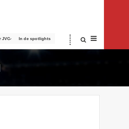
r JVC
In de spotlights
1