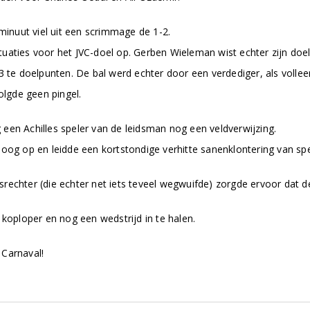
 minuut viel uit een scrimmage de 1-2.
uaties voor het JVC-doel op. Gerben Wieleman wist echter zijn doe
3 te doelpunten. De bal werd echter door een verdediger, als volleer
olgde geen pingel.
een Achilles speler van de leidsman nog een veldverwijzing.
oog op en leidde een kortstondige verhitte sanenklontering van spel
eidsrechter (die echter net iets teveel wegwuifde) zorgde ervoor da
 koploper en nog een wedstrijd in te halen.
 Carnaval!