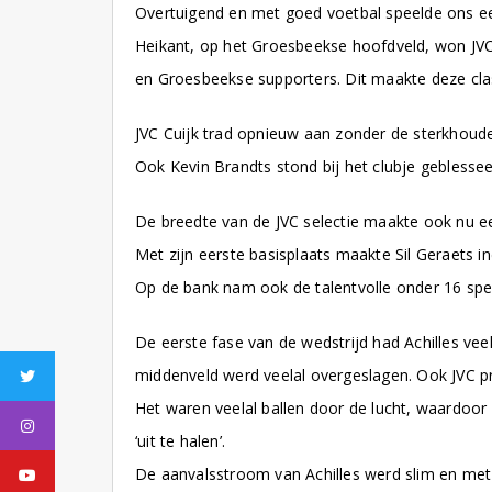
Overtuigend en met goed voetbal speelde ons eers
Heikant, op het Groesbeekse hoofdveld, won JVC
en Groesbeekse supporters. Dit maakte deze cla
JVC Cuijk trad opnieuw aan zonder de sterkhoude
Ook Kevin Brandts stond bij het clubje geblesse
De breedte van de JVC selectie maakte ook nu ee
Met zijn eerste basisplaats maakte Sil Geraets in
Op de bank nam ook de talentvolle onder 16 spel
De eerste fase van de wedstrijd had Achilles vee
Twitter
middenveld werd veelal overgeslagen. Ook JVC pr
Het waren veelal ballen door de lucht, waardoor
Instagram
‘uit te halen’.
Youtube
De aanvalsstroom van Achilles werd slim en met 