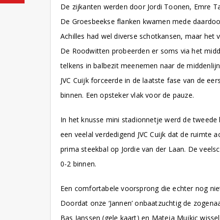
De zijkanten werden door Jordi Toonen, Emre Tal
De Groesbeekse flanken kwamen mede daardoor 
Achilles had wel diverse schotkansen, maar het 
De Roodwitten probeerden er soms via het midden
telkens in balbezit meenemen naar de middenlijn
JVC Cuijk forceerde in de laatste fase van de ee
binnen. Een opsteker vlak voor de pauze.
In het knusse mini stadionnetje werd de tweede h
een veelal verdedigend JVC Cuijk dat de ruimte a
prima steekbal op Jordie van der Laan. De veels
0-2 binnen.
Een comfortabele voorsprong die echter nog niet
Doordat onze ‘Jannen’ onbaatzuchtig de zogenaam
Bas Janssen (gele kaart) en Mateja Mujkic wisse