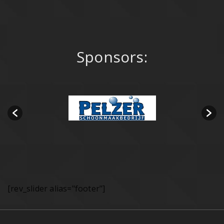
Sponsors:
[rev_slider alias="footer"]