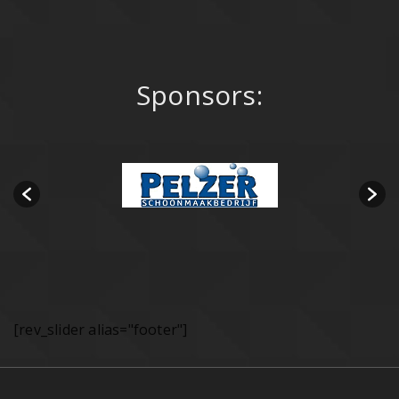
Sponsors:
[rev_slider alias="footer"]