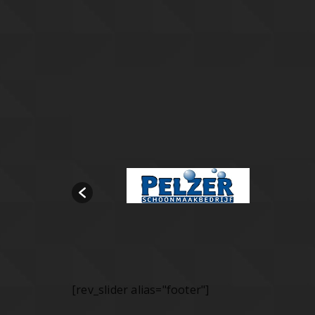
[rev_slider alias="footer"]