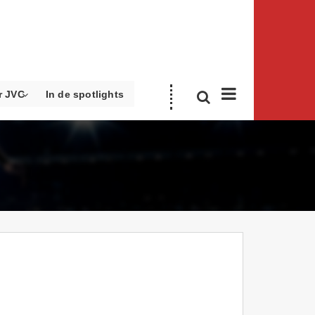
r JVC
In de spotlights