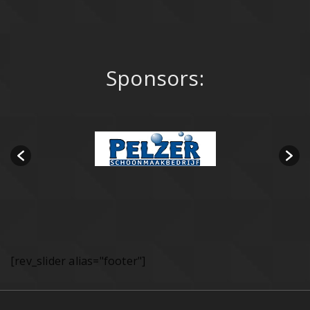
Sponsors:
[rev_slider alias="footer"]