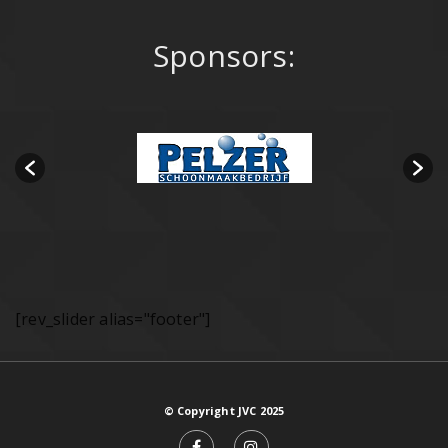
Sponsors:
[rev_slider alias="footer"]
© Copyright JVC 2025