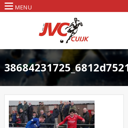
MENU
38684231725_6812d7521