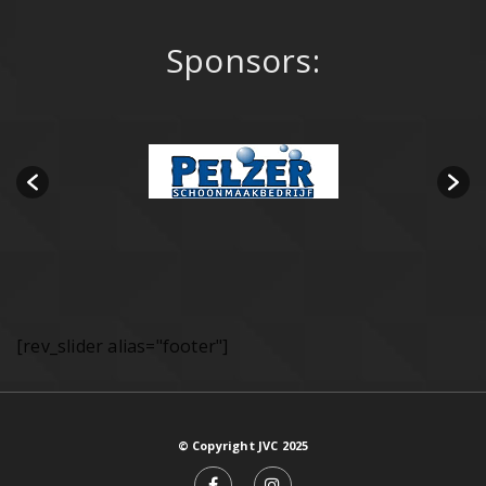
Sponsors:
[rev_slider alias="footer"]
© Copyright JVC 2025