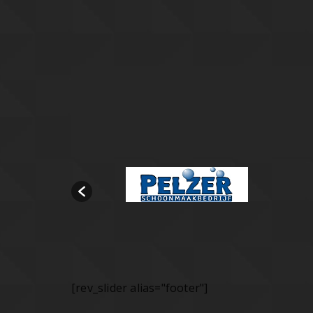
[rev_slider alias="footer"]