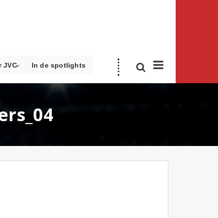
r JVC
In de spotlights
ers_04