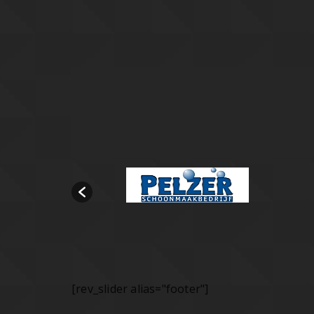
[rev_slider alias="footer"]