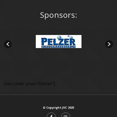
Sponsors:
[rev_slider alias="footer"]
© Copyright JVC 2025