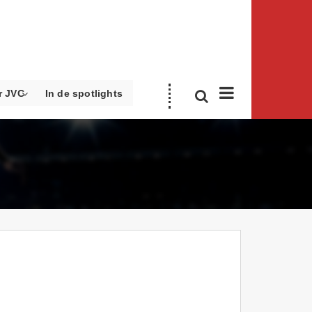
r JVC
In de spotlights