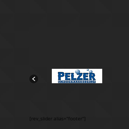
[rev_slider alias="footer"]