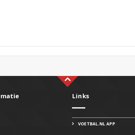
rmatie
Links
VOETBAL.NL APP