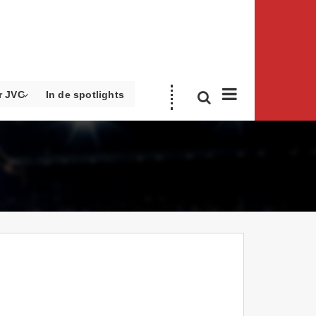
r JVC
In de spotlights