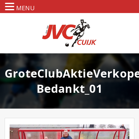
MENU
GroteClubAktieVerkop
Bedankt_01