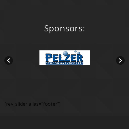
Sponsors:
[rev_slider alias="footer"]