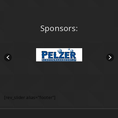
Sponsors:
[rev_slider alias="footer"]