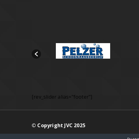
[rev_slider alias="footer"]
© Copyright JVC 2025