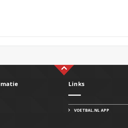
rmatie
Links
VOETBAL.NL APP