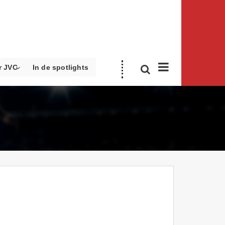
r JVC
In de spotlights