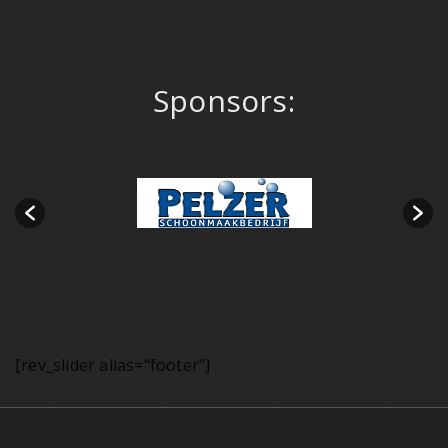
Sponsors:
[rev_slider alias="footer"]