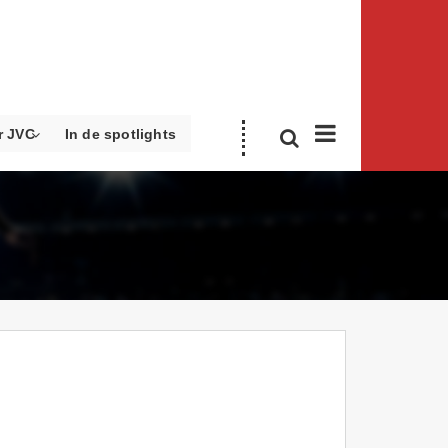
r JVC
In de spotlights