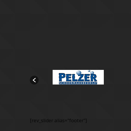
[rev_slider alias="footer"]