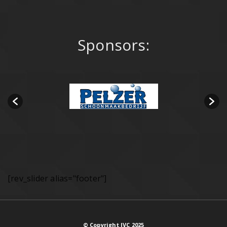
Sponsors:
[rev_slider alias="footer"]
© Copyright JVC 2025