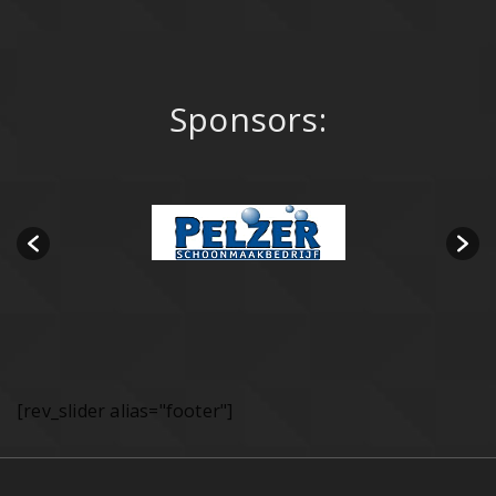
Sponsors:
[rev_slider alias="footer"]