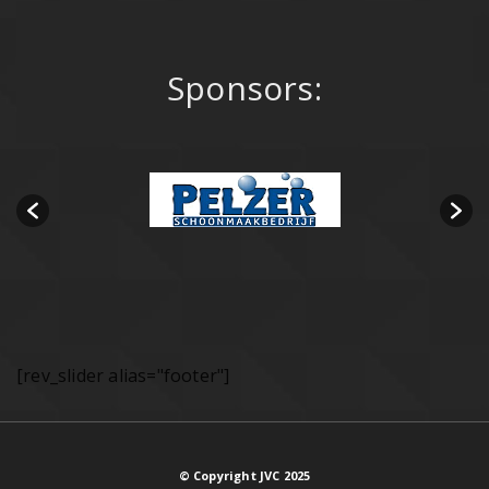
Sponsors:
[rev_slider alias="footer"]
© Copyright JVC 2025