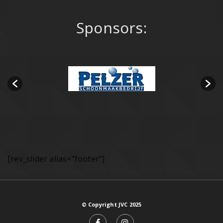
Sponsors:
[rev_slider alias="footer"]
© Copyright JVC 2025