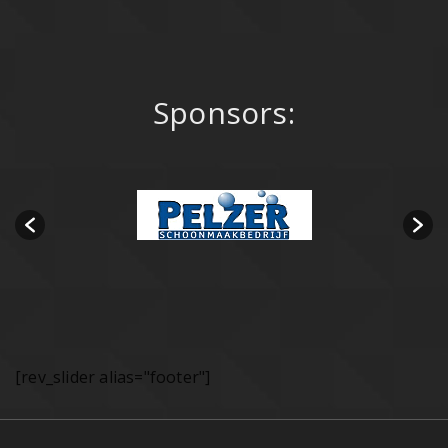
Sponsors:
[rev_slider alias="footer"]