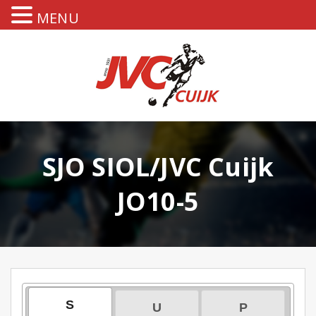
MENU
SJO SIOL/JVC Cuijk
JO10-5
S
U
P