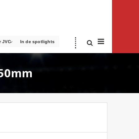
r JVC
In de spotlights
1050mm