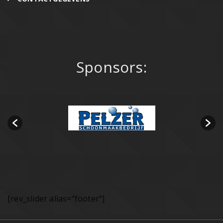
Sponsors:
[rev_slider alias="footer"]