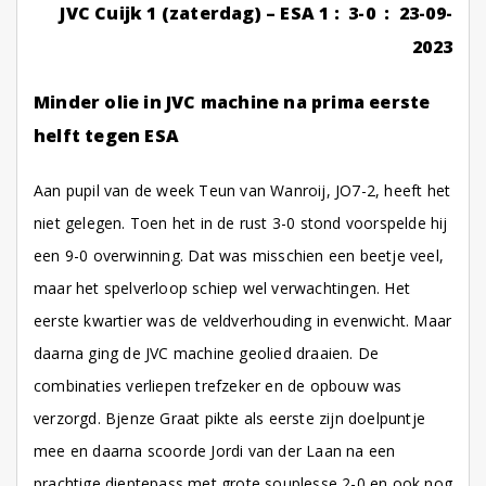
JVC Cuijk 1 (zaterdag) – ESA 1 : 3-0 : 23-09-
2023
Minder olie in
JVC machine na prima eerste
helft tegen ESA
Aan pupil van de week Teun van Wanroij, JO7-2, heeft het
niet gelegen. Toen het in de rust 3-0 stond voorspelde hij
een 9-0 overwinning. Dat was misschien een beetje veel,
maar het spelverloop schiep wel verwachtingen. Het
eerste kwartier was de veldverhouding in evenwicht. Maar
daarna ging de JVC machine geolied draaien. De
combinaties verliepen trefzeker en de opbouw was
verzorgd. Bjenze Graat pikte als eerste zijn doelpuntje
mee en daarna scoorde Jordi van der Laan na een
prachtige dieptepass met grote souplesse 2-0 en ook nog