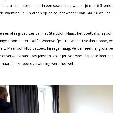
n de allerlaatste minuut in een spannende wedstrijd met 6-5 verlor
n de warming-up. En alleen op de collega-keeper van GRC’16 af. Res
en en al in groep zes van het Startblok. Naast het voetbal is hij oo
innige Boomhut en Dolfje Weerwolfje. Trouw aan Frieslân Boppe, want
pert. Maar ook NEC bezoekt hij regelmatig. Verder heeft hij grote
s de onverwoestbare Bas Janssen. Voor JVC voorspelt hij deze keer e
t, maar een krappe overwinning werd het wel.