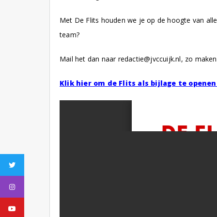
Met De Flits houden we je op de hoogte van alle
team?
Mail het dan naar redactie@jvccuijk.nl, zo make
Klik hier om de Flits als bijlage te openen
Twitter
Instagram
Youtube