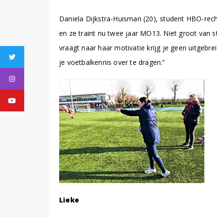
Daniela Dijkstra-Huisman (20), student HBO-recht
en ze traint nu twee jaar MO13. Niet groot van s
vraagt naar haar motivatie krijg je geen uitge
Twitter
je voetbalkennis over te dragen.”
Instagram
Youtube
Lieke