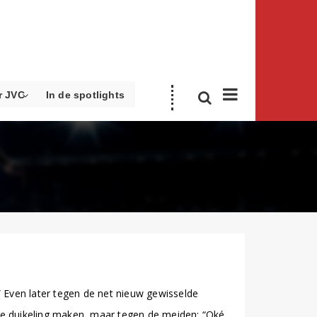
r JVC
In de spotlights
.” Even later tegen de net nieuw gewisselde
cale duikeling maken, maar tegen de meiden: “Oké,