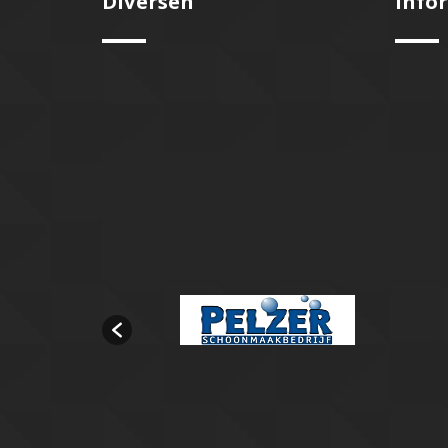
Diversen
Info