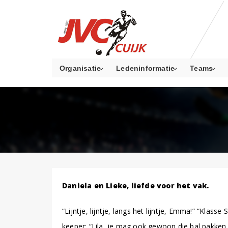
Organisatie
Ledeninformatie
Teams
Daniela en Lieke, liefde voor het vak.
“Lijntje, lijntje, langs het lijntje, Emma!” “Kla
keeper: “Lila, je mag ook gewoon die bal pakken 