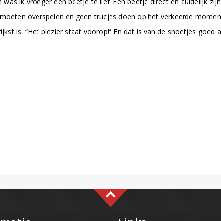
 was ik vroeger een beetje te lief. Een beetje direct en duidelijk zij
 moeten overspelen en geen trucjes doen op het verkeerde moment.
jkst is. “Het plezier staat voorop!” En dat is van de snoetjes goed a