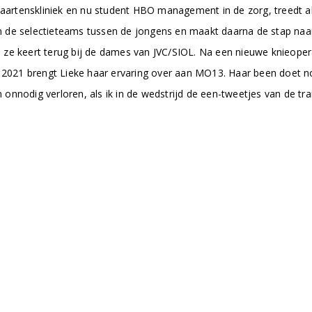
Maartenskliniek en nu student HBO management in de zorg, treedt al j
 in de selectieteams tussen de jongens en maakt daarna de stap naa
 ze keert terug bij de dames van JVC/SIOL. Na een nieuwe knieoper
us 2021 brengt Lieke haar ervaring over aan MO13. Haar been doet
nnodig verloren, als ik in de wedstrijd de een-tweetjes van de train