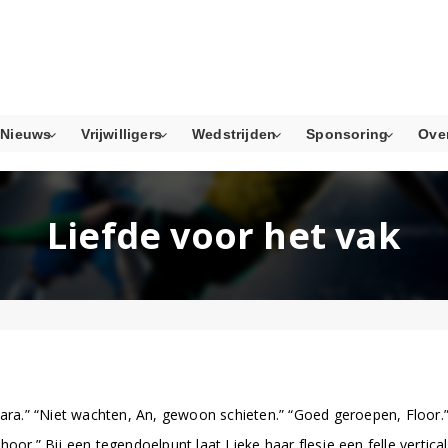
Nieuws
Vrijwilligers
Wedstrijden
Sponsoring
Ove
Liefde voor het vak
sse Sara.” “Niet wachten, An, gewoon schieten.” “Goed geroepen, Floor
hoor.” Bij een tegendoelpunt laat Lieke haar flesje een felle verti