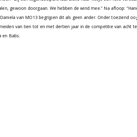
t balen, gewoon doorgaan. We hebben de wind mee.” Na afloop: “Hand
ke en Daniela van MO13 begrijpen dit als geen ander. Onder toeziend 
meiden van tien tot en met dertien jaar in de competitie van acht t
a en Babs.