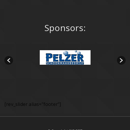
Sponsors:
[rev_slider alias="footer"]