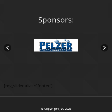
Sponsors:
[rev_slider alias="footer"]
© Copyright JVC 2025