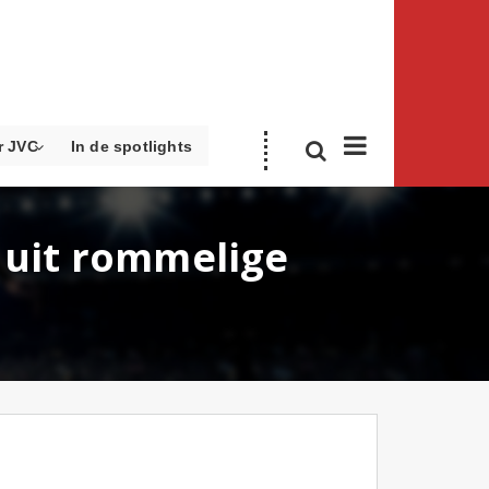
r JVC
In de spotlights
n uit rommelige