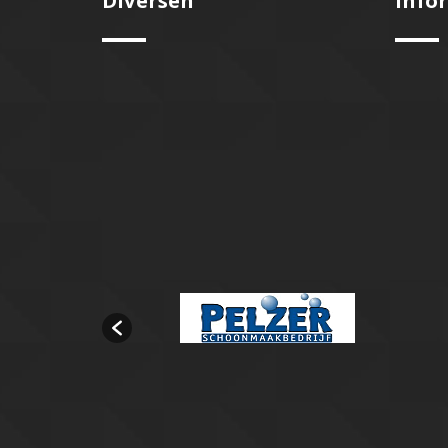
Diversen
Info