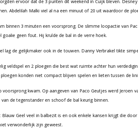
den ervoor dat de 3 punten dit weekend in Cuijk bleven. Desney Ro
nen. Abdelilah Malki viel al na een minuut of 20 uit waardoor de p
am binnen 3 minuten een voorsprong. De slimme loopactie van Pac
oalie geen fout. Hij krulde de bal in de verre hoek.
el lag de gelijkmaker ook in de touwen. Danny Verbrakel tikte simpe
ig veldspel en 2 ploegen die best wat ruimte achter hun verdedigi
ploegen konden niet compact blijven spelen en lieten tussen de lini
 op voorsprong kwam. Op aangeven van Paco Geutjes werd Jeroen va
an de tegenstander en schoof de bal keurig binnen.
Blauw Geel veel in balbezit is en ook enkele kansen krijgt die door
iet verwonderlijk zijn geweest.