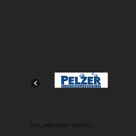
[rev_slider alias="footer"]