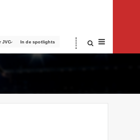
r JVC
In de spotlights