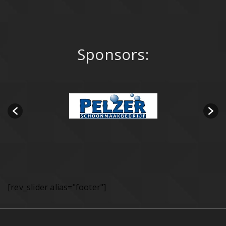
Sponsors:
[rev_slider alias="footer"]