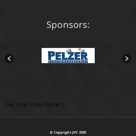
Sponsors:
[rev_slider alias="footer"]
© Copyright JVC 2025