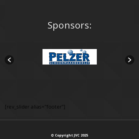
Sponsors:
[rev_slider alias="footer"]
© Copyright JVC 2025