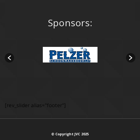
Sponsors:
[rev_slider alias="footer"]
© Copyright JVC 2025