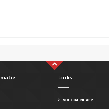
rmatie
Links
VOETBAL.NL APP