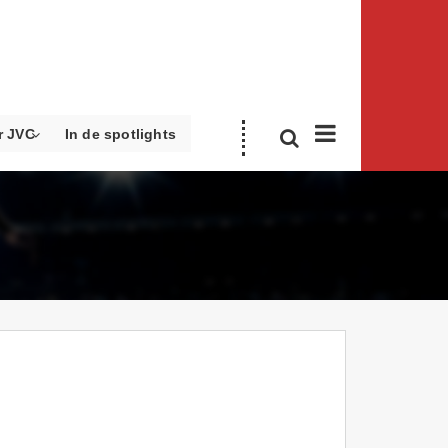
r JVC
In de spotlights