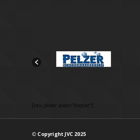
[rev_slider alias="footer"]
© Copyright JVC 2025