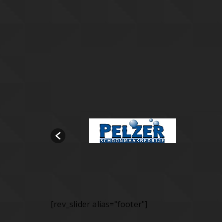
[rev_slider alias="footer"]