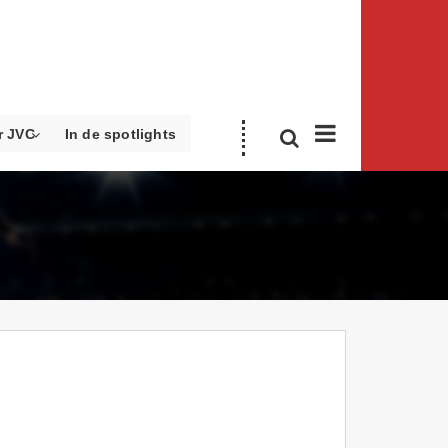
r JVC
In de spotlights