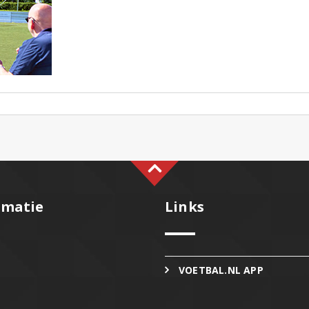
rmatie
Links
VOETBAL.NL APP