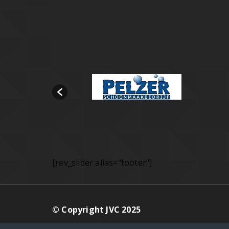
[rev_slider alias="footer"]
© Copyright JVC 2025