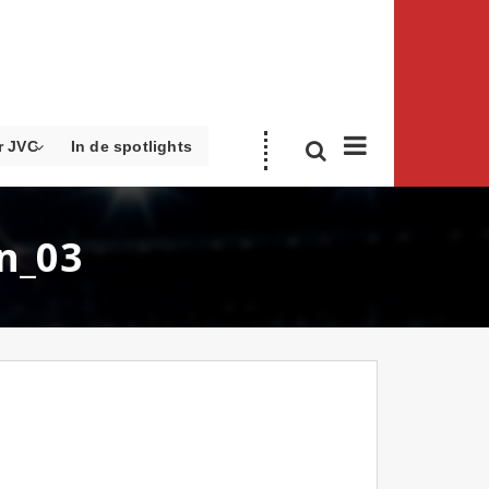
r JVC
In de spotlights
n_03