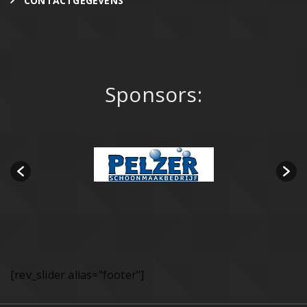
CONTACTGEGEVENS
Sponsors:
[rev_slider alias="footer"]