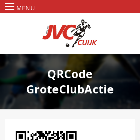
MENU
QRCode
GroteClubActie