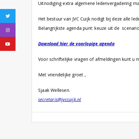
Uitnodiging extra algemene ledenvergadering m
Twitter
Het bestuur van JVC Cuijk nodigt bij deze alle l
Belangrijkste agenda punt: keuze uit de scenari
Instagram
Youtube
Download hier de voorlopige agenda
Voor schriftelijke vragen of afmeldingen kunt u 
Met vriendelijke groet ,
Sjaak Wellesen.
secretaris@jvccuijk.nl