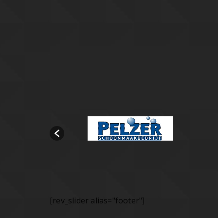
[rev_slider alias="footer"]