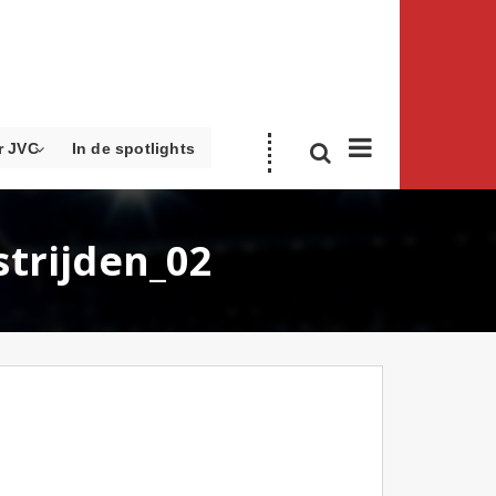
r JVC
In de spotlights
strijden_02