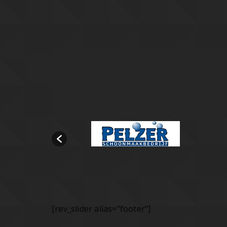
[rev_slider alias="footer"]